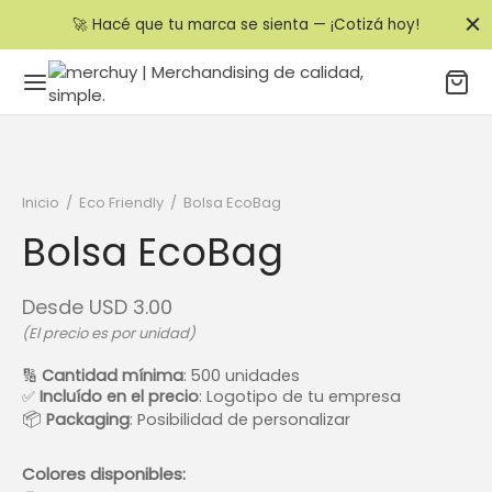
🚀 Hacé que tu marca se sienta — ¡Cotizá hoy!
Inicio
/
Eco Friendly
/
Bolsa EcoBag
Bolsa EcoBag
Desde
USD
3.00
(El precio es por unidad)
🔢
Cantidad mínima
: 500 unidades
✅
Incluído en el precio
: Logotipo de tu empresa
📦
Packaging
: Posibilidad de personalizar
Colores disponibles: