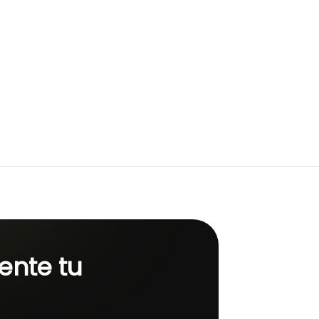
o
ente tu