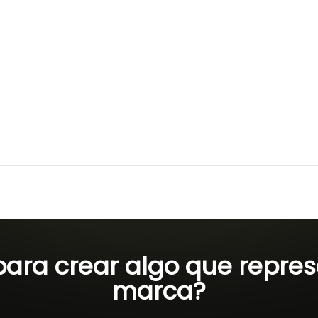
Cuaderno Eco Personalizad
Desde
USD
11.00
 para crear algo que repres
marca?