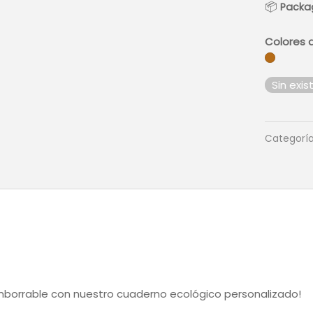
📦
Packa
Colores d
Sin exis
Categorí
mborrable con nuestro cuaderno ecológico personalizado!