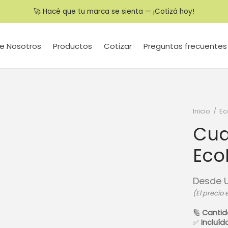
🚀 Hacé que tu marca se sienta — ¡Cotizá hoy!
e Nosotros
Productos
Cotizar
Preguntas frecuentes
Inicio
/
Ec
Cua
Eco
Desde
(El precio
🔢
Canti
✅
Incluíd