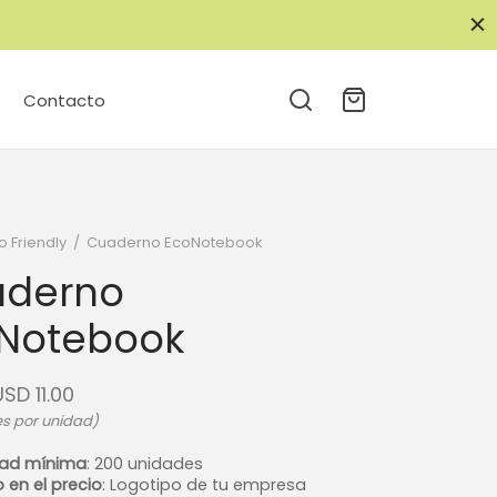
Contacto
o Friendly
/
Cuaderno EcoNotebook
derno
Notebook
USD
11.00
 es por unidad)
dad mínima
: 200 unidades
o en el precio
: Logotipo de tu empresa