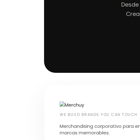
Desde 
Crea
WE BUILD BRANDS YOU CAN TOUCH
Merchandising corporativo para e
marcas memorables.