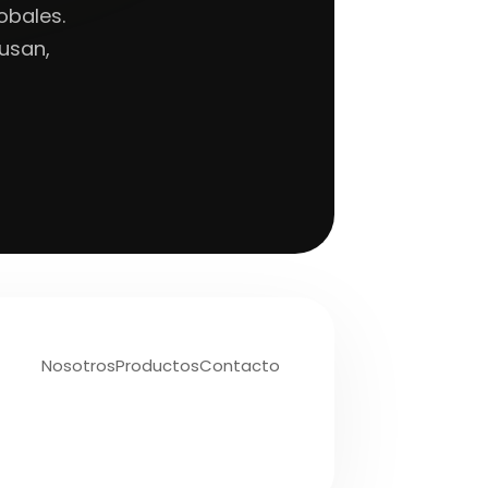
obales.
usan,
Nosotros
Productos
Contacto