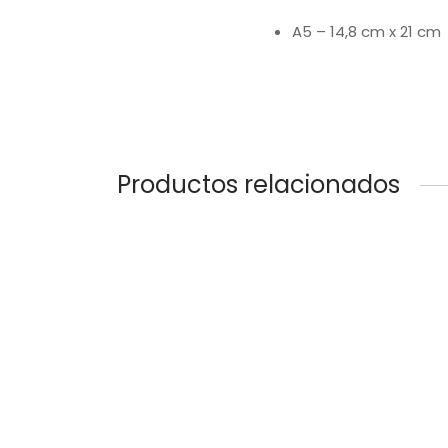
A5 – 14,8 cm x 21 cm
Productos relacionados
Libreta EcoTrico
Bolígr
Desde
USD
8.50