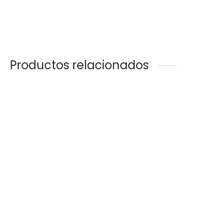
Productos relacionados
Parlante EchoGo
Desde
USD
16.00
USB Universal ChargeLink
Desde
USD
7.00