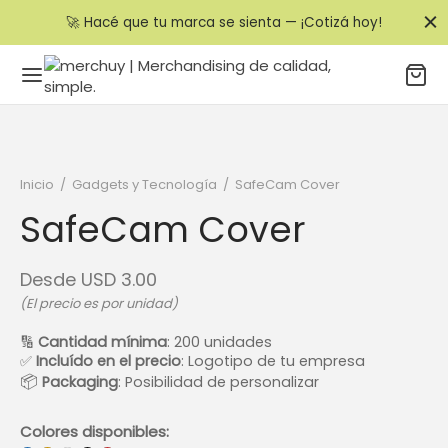
🚀 Hacé que tu marca se sienta — ¡Cotizá hoy!
Inicio
/
Gadgets y Tecnología
/
SafeCam Cover
SafeCam Cover
Desde
USD
3.00
(El precio es por unidad)
🔢
Cantidad mínima
: 200 unidades
✅
Incluído en el precio
: Logotipo de tu empresa
📦
Packaging
: Posibilidad de personalizar
Colores disponibles: