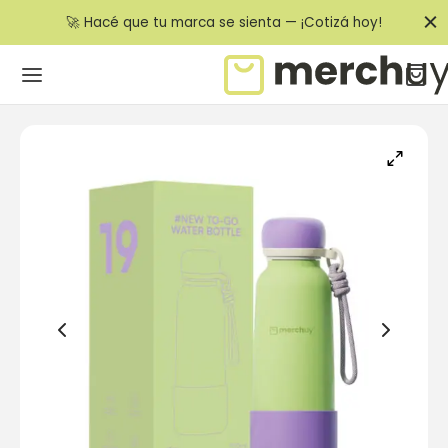
🚀 Hacé que tu marca se sienta — ¡Cotizá hoy!
Back
DUCTOS
eteras y accesorios
llas y Termos
ernos y Bolígrafos
Friendly