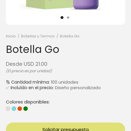
ets & Tecnología
ilas y bolsos
a
Inicio
/
Botellas y Termos
/
Botella Go
Botella Go
Desde
USD
21.00
(El precio es por unidad)
🔢
Cantidad mínima
: 100 unidades
✅
Incluído en el precio
: Diseño personalizado
Colores disponibles:
Solicitar presupuesto